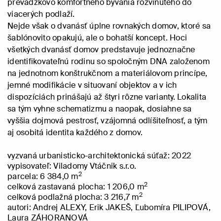
prevádzkovo komfortného bývania rozvinutého do
viacerých podlaží.
Nejde však o dvanásť úplne rovnakých domov, ktoré sa
šablónovito opakujú, ale o bohatší koncept. Hoci
všetkých dvanásť domov predstavuje jednoznačne
identifikovateľnú rodinu so spoločným DNA založenom
na jednotnom konštrukčnom a materiálovom princípe,
jemné modifikácie v situovaní objektov a v ich
dispozíciách prinášajú až štyri rôzne varianty. Lokalita
sa tým vyhne schematizmu a naopak, dosiahne sa
vyššia dojmová pestrosť, vzájomná odlíšiteľnosť, a tým
aj osobitá identita každého z domov.
vyzvaná urbanisticko-architektonická súťaž: 2022
vypisovateľ: Viladomy Vtáčnik s.r.o.
2
parcela: 6 384,0 m
2
celková zastavaná plocha: 1 206,0 m
2
celková podlažná plocha: 3 216,7 m
autori: Andrej
ALEXY
, Erik
JAKEŠ
, Ľubomíra
PILIPOVÁ
,
Laura
ZÁHORANOVÁ