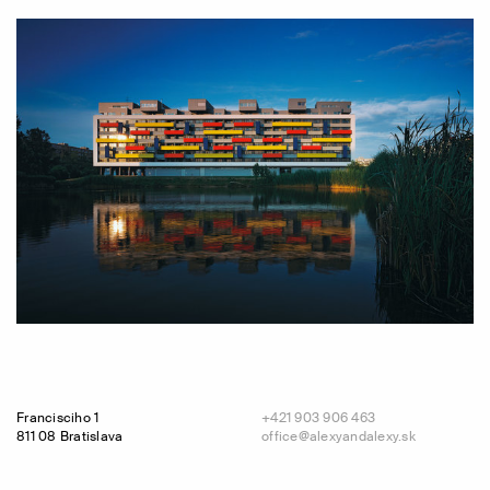
Francisciho 1
+421 903 906 463
811 08 Bratislava
office@alexyandalexy.sk