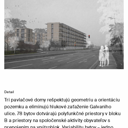
Detail
Tri pavlačové domy rešpektujú geometriu a orientáciu
pozemku a eliminujú hlukové zaťaženie Galvaniho
ulice. 78 bytov dotvárajú polyfunkčné priestory v bloku
B a priestory na spoločenské aktivity obyvateľov s
prepojením na vnútroblok. Variabilitu bytov – jedno,