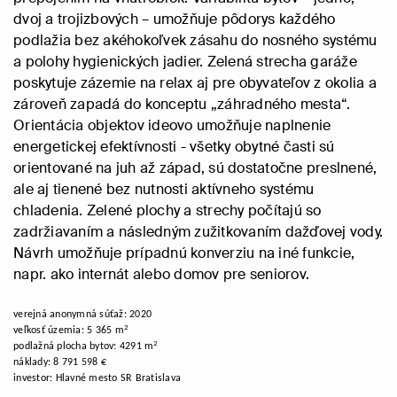
dvoj a trojizbových – umožňuje pôdorys každého
podlažia bez akéhokoľvek zásahu do nosného systému
a polohy hygienických jadier. Zelená strecha garáže
poskytuje zázemie na relax aj pre obyvateľov z okolia a
zároveň zapadá do konceptu „záhradného mesta“.
Orientácia objektov ideovo umožňuje naplnenie
energetickej efektívnosti - všetky obytné časti sú
orientované na juh až západ, sú dostatočne preslnené,
ale aj tienené bez nutnosti aktívneho systému
chladenia. Zelené plochy a strechy počítajú so
zadržiavaním a následným zužitkovaním dažďovej vody.
Návrh umožňuje prípadnú konverziu na iné funkcie,
napr. ako internát alebo domov pre seniorov.
verejná anonymná súťaž: 2020
2
veľkosť územia: 5 365
m
2
podlažná plocha bytov: 4291
m
náklady: 8 791 598 €
investor: Hlavné mesto SR Bratislava